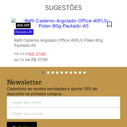
Argolado
10
º
SUGESTÕES
20%
OFF
Pautado
A5
•
Refil Caderno Argolado Office 40FLS Pólen 80g
Pautado A5
R$
34
,
99
R$
27
,
99
ou
1
x de
R$
27
,
99
Newsletter
Cadastres-se receba novidades e ganhe 10% de
desconto na primeira compra.