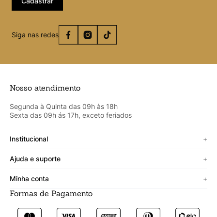
Cadastrar
Siga nas redes
Nosso atendimento
Segunda à Quinta das 09h às 18h
Sexta das 09h ás 17h, exceto feriados
Institucional
+
Sobre a Cicero
Ajuda e suporte
+
Minha vitrine
Termos de uso
Minha conta
+
Personalizado
Política de segurança
Formas de Pagamento
Meus Dados
Lojista
Trocas e devoluções
Meus Pedidos
Fale conosco