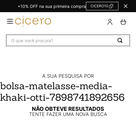
+10% OFF na sua primeira compra
CICERO10
TERMOS
MAIS
BUSCADOS
O que você procura?
Agendas Calendários
1
º
Refil
2
º
Fichário
3
º
Caderno
4
º
A SUA PESQUISA POR
bolsa-matelasse-media-
Planner
5
º
khaki-otti-7898741892656
Planner Permanente
6
º
Trancoso
7
º
NÃO OBTEVE RESULTADOS
TENTE FAZER UMA NOVA BUSCA
Melissa
8
º
Caderneta
9
º