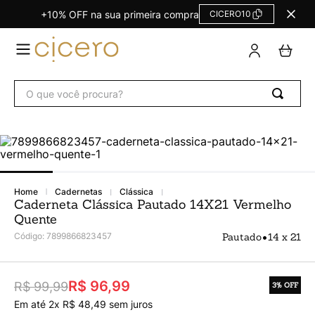
+10% OFF na sua primeira compra
CICERO10
TERMOS
MAIS
BUSCADOS
O que você procura?
Agendas Calendários
1
º
Refil
2
º
Fichário
3
º
Caderno
4
º
cadernetas
clássica
Planner
5
º
Caderneta Clássica Pautado 14X21 Vermelho
Quente
Planner Permanente
6
º
•
Código
:
7899866823457
Pautado
14 x 21
Trancoso
7
º
Melissa
8
º
R$ 96,99
R$ 99,99
3%
OFF
Caderneta
9
º
Em até
2
x
R$
48
,
49
sem juros