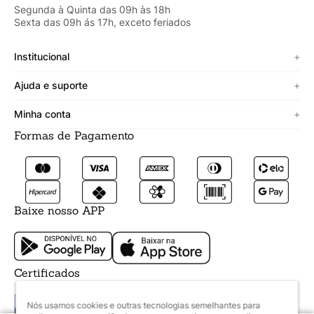
Segunda à Quinta das 09h às 18h
Sexta das 09h ás 17h, exceto feriados
Institucional
+
Sobre a Cicero
Ajuda e suporte
+
Minha vitrine
Termos de uso
Minha conta
+
Personalizado
Política de segurança
Formas de Pagamento
Meus Dados
Lojista
Trocas e devoluções
Meus Pedidos
Fale conosco
Prazos de entrega
Meus Favoritos
Formas de pagamento
Baixe nosso APP
Certificados
Nós usamos cookies e outras tecnologias semelhantes para