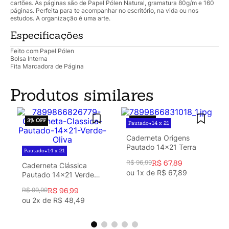
cartões. As páginas são de Papel Pólen Natural, gramatura 80g/m e 160
páginas. Perfeita para te acompanhar no escritório, na vida ou nos
estudos. A organização é uma arte.
Especificações
Feito com Papel Pólen
Bolsa Interna
Fita Marcadora de Página
Produtos similares
3%
OFF
30%
OFF
Pautado
14 x 21
•
Caderneta Origens
Pautado 14x21 Terra
Pautado
14 x 21
•
R$
96
,
99
R$
67
,
89
Caderneta Clássica
ou
1
x de
R$
67
,
89
Pautado 14x21 Verde
Oliva
R$
99
,
99
R$
96
,
99
ou
2
x de
R$
48
,
49