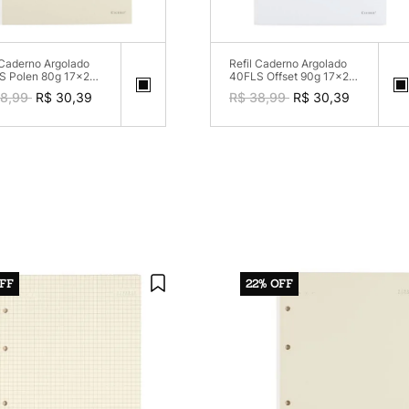
 Caderno Argolado
Refil Caderno Argolado
S Polen 80g 17x24
40FLS Offset 90g 17x24
Pauta
Sem Pauta
8,99
R$ 30,39
R$ 38,99
R$ 30,39
FF
22%
OFF