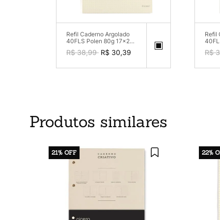
Refil Caderno Argolado
Refil
40FLS Polen 80g 17x24
40FL
Pontado
Sem 
R$ 38,99
R$ 30,39
R$ 3
Produtos similares
21%
OFF
22%
O