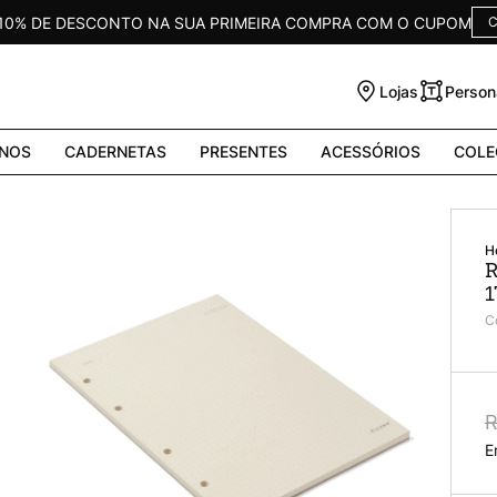
 10% DE DESCONTO NA SUA PRIMEIRA COMPRA COM O CUPOM
C
Lojas
Person
NOS
CADERNETAS
PRESENTES
ACESSÓRIOS
COLE
R
1
C
R
E