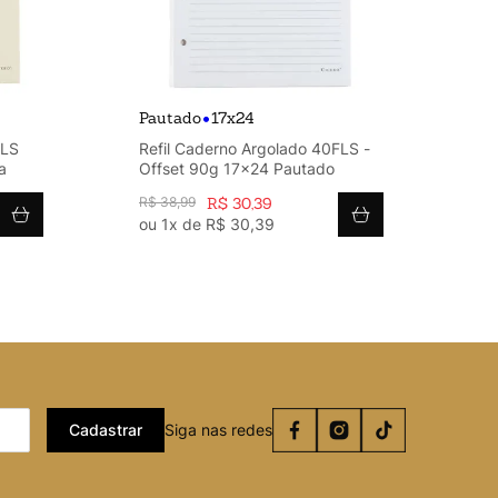
•
Pautado
17x24
Se
FLS
Refil Caderno Argolado 40FLS -
Re
a
Offset 90g 17x24 Pautado
Of
R$
38
,
99
R$
30
,
39
R$
ou
1
x de
R$
30
,
39
o
Cadastrar
Siga nas redes