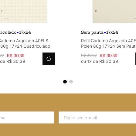
•
•
iculado
17x24
Sem pauta
17x24
 Caderno Argolado 40FLS
Refil Caderno Argolado 40
 80g 17x24 Quadriculado
Polen 80g 17x24 Sem Paut
99
R$
30
,
39
R$
38
,
99
R$
30
,
39
 de
R$
30
,
39
ou
1
x de
R$
30
,
39