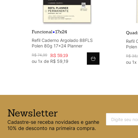
•
Funcional
17x24
Quadr
Refil Caderno Argolado 88FLS
-
Refil
Polen 80g 17x24 Planner
Polen
R$
74
,
99
R$
59
,
19
R$
38
,
ou
1
x de
R$
59
,
19
ou
1
x
Newsletter
Cadastre-se receba novidades e ganhe
10% de desconto na primeira compra.