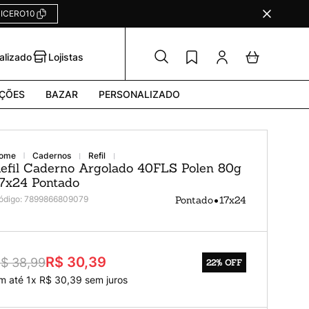
ICERO10
alizado
Lojistas
ÇÕES
BAZAR
PERSONALIZADO
cadernos
refil
efil Caderno Argolado 40FLS Polen 80g
7x24 Pontado
•
ódigo
:
7899866809079
Pontado
17x24
R$ 30,39
$ 38,99
22%
OFF
m até
1
x
R$
30
,
39
sem juros