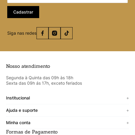
Cadastrar
Siga nas redes
Nosso atendimento
Segunda à Quinta das 09h às 18h
Sexta das 09h ás 17h, exceto feriados
Institucional
+
Sobre a Cicero
Ajuda e suporte
+
Minha vitrine
Termos de uso
Minha conta
+
Personalizado
Política de segurança
Formas de Pagamento
Meus Dados