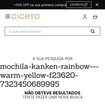
+10% OFF na sua primeira compra
CICERO10
TERMOS
MAIS
BUSCADOS
O que você procura?
Agendas Calendários
1
º
Refil
2
º
Fichário
3
º
Caderno
4
º
A SUA PESQUISA POR
mochila-kanken-rainbow---
Planner
5
º
warm-yellow-f23620-
Planner Permanente
6
º
Trancoso
7
º
7323450689995
Melissa
8
º
NÃO OBTEVE RESULTADOS
TENTE FAZER UMA NOVA BUSCA
Caderneta
9
º