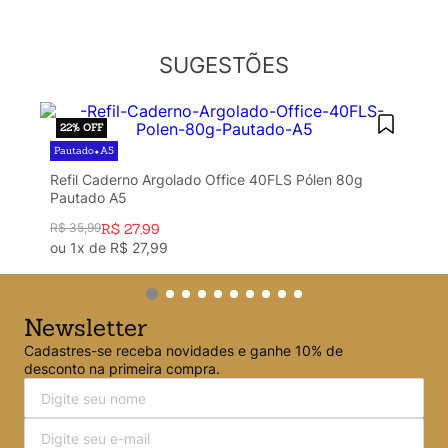
Argolado
10
º
SUGESTÕES
22%
OFF
Pautado
A5
•
Refil Caderno Argolado Office 40FLS Pólen 80g
Pautado A5
R$
35
,
99
R$
27
,
99
ou
1
x de
R$
27
,
99
Newsletter
Cadastres-se receba novidades e ganhe 10% de
desconto na primeira compra.